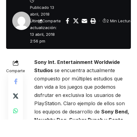
Publicado 13
abril, 2018
Última
2 Min Lectura
Comparte
actualización:
13 abril, 2018
2:56 pm
Sony Int. Entertainment Worldwide
Studios
se encuentra actualmente
Comparte
compuesto por múltiples estudios que
dan vida a los juegos que podemos
disfrutar en exclusiva los usuarios de
PlayStation. Claro ejemplo de ellos son
los equipos de desarrollo de
Sony Bend,
Naughty Dog, Sucker Punch y Santa
Monica
, todos ellos muy conocidos y
que ya han ofrecido u ofrecerán grandes