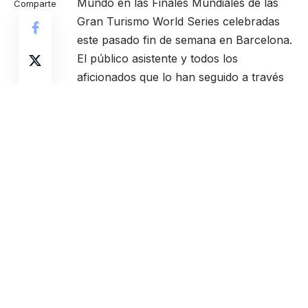
Mundo en las Finales Mundiales de las
Comparte
Gran Turismo World Series celebradas
este pasado fin de semana en Barcelona.
El público asistente y todos los
aficionados que lo han seguido a través
de la retransmisión en directo ha
disfrutado con una actuación magistral
firmada por
José Serrano, Pol Urra y
Coque López
. Éste último, además, se ha
convertido en el único piloto en la
historia de los campeonatos en ganar en
dos ocasiones la máxima competición
mundial con el juego de conducción
exclusivo para
PlayStation
.
La ciudad de Barcelona ha vibrado como
nunca con la las carreras disputadas a lo
largo del fin de semana, llenando por