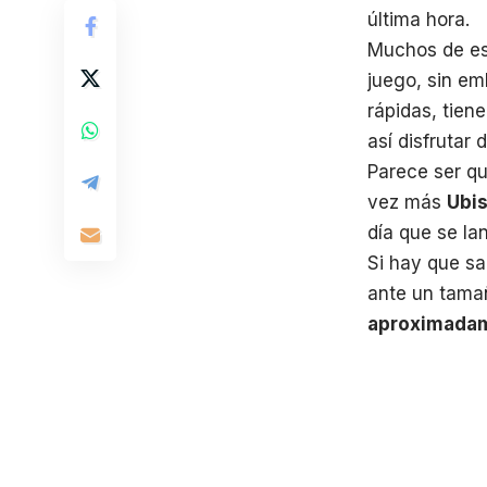
última hora.
Muchos de est
juego, sin em
rápidas, tien
así disfrutar 
Parece ser q
vez más
Ubis
día que se lan
Si hay que sa
ante un tama
aproximada