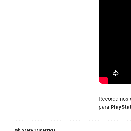
Recordamos 
para
PlaySta
Share This Article