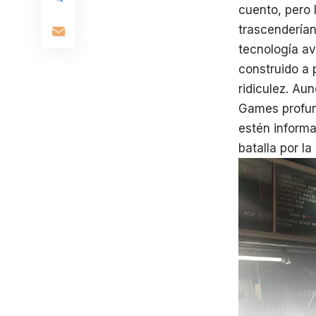
cuento, pero
trascenderían
tecnología a
construido a 
ridiculez. A
Games profun
estén informa
batalla por l