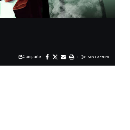
Comparte
6 Min Lectura
oire pase de ser un
 Sin la presión que
to por ventas de juegos
iones y DLC.
 tuvo que comprar cuando
stá a la venta en la que