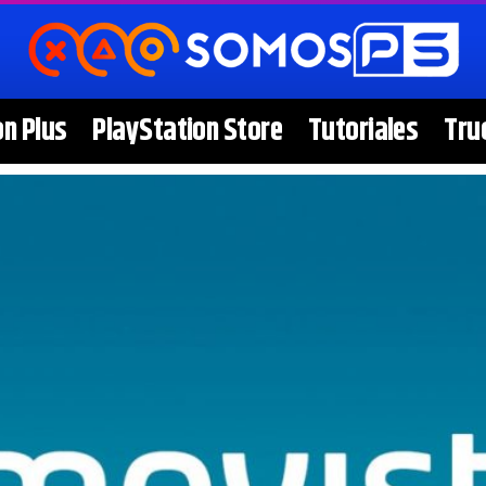
on Plus
PlayStation Store
Tutoriales
Tru