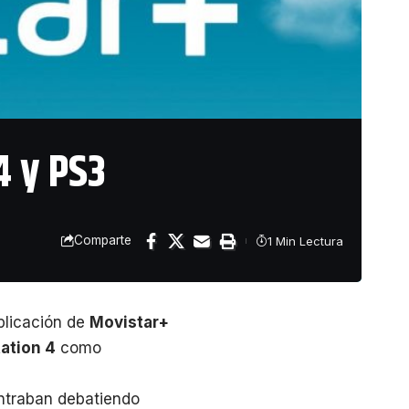
4 y PS3
Comparte
1 Min Lectura
aplicación de
Movistar+
ation 4
como
ontraban debatiendo