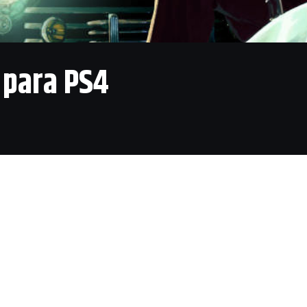
e para PS4
 Red Dead Redemption 2 hasta 2018 ha hecho que L.A. N
uevos jugadores, a la gran novedad de Rockstar en 2017.
que GTA V sigue funcionando y los ingresos fluyen tan
 micropagos, al mismo ritmo que las numerosas expans
a tenido que volver a desempolvar esos trajes que se
 porque tiene más trabajo que nunca. Esta reedición ya e