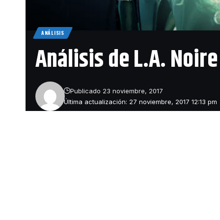
ANÁLISIS
Análisis de L.A. Noir
Publicado 23 noviembre, 2017
Última actualización: 27 noviembre, 2017 12:13 pm
El retraso de
guiño a los n
Comparte
supone saber 
como por sus
Phelps Cole h
dejó la calle