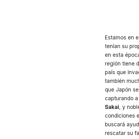
Estamos en el
tenían su pro
en esta época
región tiene 
país que inva
también mucha
que Japón se 
capturando a 
Sakai
, y nobl
condiciones e
buscará ayuda
rescatar su f