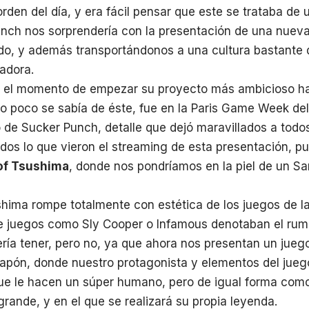
orden del día, y era fácil pensar que este se trataba de
nch nos sorprendería con la presentación de una nueva 
o, y además transportándonos a una cultura bastante di
ladora.
o el momento de empezar su proyecto más ambicioso h
 poco se sabía de éste, fue en la Paris Game Week del
 de Sucker Punch, detalle que dejó maravillados a todos
dos lo que vieron el streaming de esta presentación, p
of Tsushima
, donde nos pondríamos en la piel de un Sa
hima rompe totalmente con estética de los juegos de la
e juegos como Sly Cooper o Infamous denotaban el rumb
ía tener, pero no, ya que ahora nos presentan un jueg
Japón, donde nuestro protagonista y elementos del jueg
ue le hacen un súper humano, pero de igual forma como
grande, y en el que se realizará su propia leyenda.