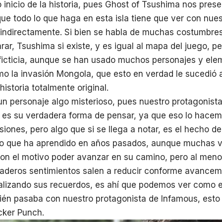
o inicio de la historia, pues Ghost of Tsushima nos pres
ue todo lo que haga en esta isla tiene que ver con nuest
 indirectamente. Si bien se habla de muchas costumbre
rar, Tsushima si existe, y es igual al mapa del juego, pe
s ficticia, aunque se han usado muchos personajes y el
mo la invasión Mongola, que esto en verdad le sucedió 
istoria totalmente original.
n personaje algo misterioso, pues nuestro protagonista
l es su verdadera forma de pensar, ya que eso lo hace
siones, pero algo que si se llega a notar, es el hecho de
 lo que ha aprendido en años pasados, aunque muchas 
on el motivo poder avanzar en su camino, pero al meno
aderos sentimientos salen a reducir conforme avancemos
alizando sus recuerdos, es ahí que podemos ver como e
ién pasaba con nuestro protagonista de Infamous, esto 
cker Punch.