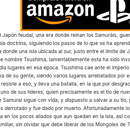
 Japón feudal, una era donde reinan los Samuráis, gue
pia doctrina, siguiendo los pasos de lo que se ha apren
 donde una isla ubicada al sur, justo entre el limite de
de nombre Tsushima, lamentablemente esta ha sido inva
día lugares en esa época. Tsushima cae ante el imperi
 de su gente, siendo varios lugares arrebatados por e
resiste a eso, y lleva una batalla, en la que por desgra
uno de sus lideres, quien precisamente es el tío de nue
e Samurai sigue con vida, y dispuesto a salvar a su tío,
s derrotado y fue dado por muerto. Afortunadamente log
 en los pocos aliados que aun quedan en la isla, así c
amiliar, sin olvidar que debe liberar de los Mongoles de 