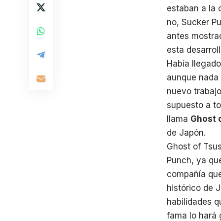
estaban a la 
no, Sucker Pu
antes mostrad
esta desarrol
Había llegad
aunque nada o
nuevo trabajo
supuesto a to
llama
Ghost 
de Japón.
Ghost of Tsus
Punch, ya qu
compañía quer
histórico de 
habilidades q
fama lo hará 