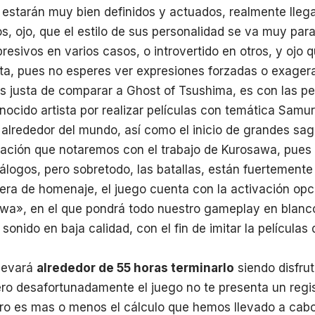
 estarán muy bien definidos y actuados, realmente lleg
os, ojo, que el estilo de sus personalidad se va muy para
resivos en varios casos, o introvertido en otros, y ojo 
sta, pues no esperes ver expresiones forzadas o exage
 justa de comparar a Ghost of Tsushima, es con las pelí
ocido artista por realizar películas con temática Samura
alrededor del mundo, así como el inicio de grandes saga
ación que notaremos con el trabajo de Kurosawa, pues
logos, pero sobretodo, las batallas, están fuertemente
era de homenaje, el juego cuenta con la activación opci
sawa», en el que pondrá todo nuestro gameplay en blan
 sonido en baja calidad, con el fin de imitar la películas
llevará
alrededor de 55 horas terminarlo
siendo disfr
ro desafortunadamente el juego no te presenta un regis
ero es mas o menos el cálculo que hemos llevado a cabo