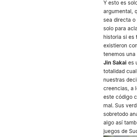
Y esto es sol
argumental, q
sea directa o
solo para acla
historia si e
existieron co
tenemos una h
Jin Sakai
es u
totalidad cua
nuestras deci
creencias, a
este código c
mal. Sus verd
sobretodo an
algo así tamb
juegos de Su