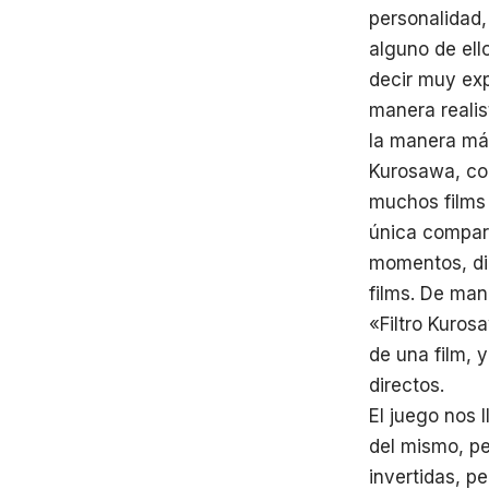
personalidad,
alguno de ell
decir muy exp
manera reali
la manera más
Kurosawa, con
muchos films 
única compar
momentos, diá
films. De man
«Filtro Kuro
de una film, y
directos.
El juego nos 
del mismo, pe
invertidas, p