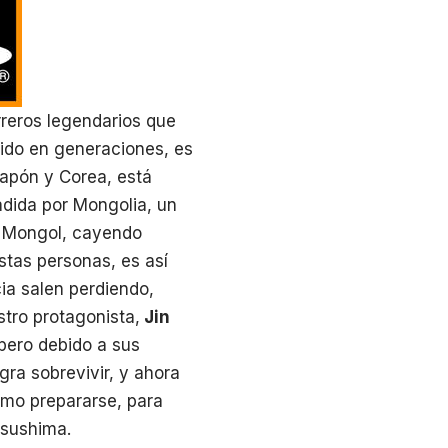
rreros legendarios que
dido en generaciones, es
 Japón y Corea, está
dida por Mongolia, un
o Mongol, cayendo
stas personas, es así
cia salen perdiendo,
stro protagonista,
Jin
 pero debido a sus
ra sobrevivir, y ahora
omo prepararse, para
Tsushima.