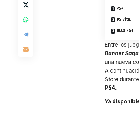
PS4:
PS Vita:
DLCs PS4:
Entre los jue
Banner Saga
una nueva co
A continuació
Store durant
PS4:
Ya disponibl