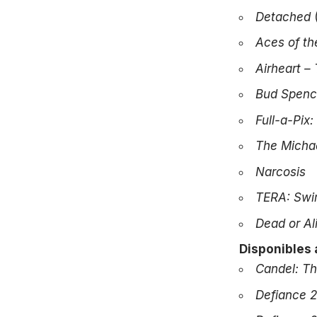
Detached
Aces of th
Airheart –
Bud Spence
Full-a-Pix:
The Michae
Narcosis
TERA: Swim
Dead or Al
Disponibles a
Candel: Th
Defiance
2