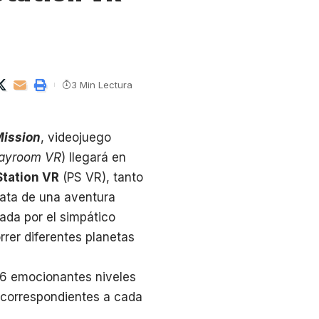
3 Min Lectura
Mission
, videojuego
layroom VR
) llegará en
Station VR
(PS VR), tanto
trata de una aventura
ada por el simpático
rrer diferentes planetas
26 emocionantes niveles
s correspondientes a cada
n el propio Astro será