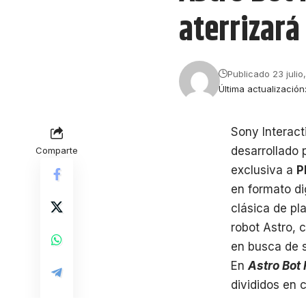
aterrizará
Publicado 23 julio
Última actualización
Sony Interact
desarrollado 
Comparte
exclusiva a
P
en formato di
clásica de pl
robot Astro, 
en busca de s
En
Astro Bot
divididos en 
uno de ellos.