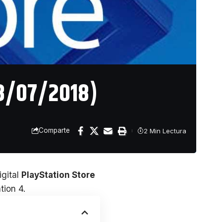
23/07/2018)
Comparte
2 Min Lectura
igital
PlayStation Store
tion 4.