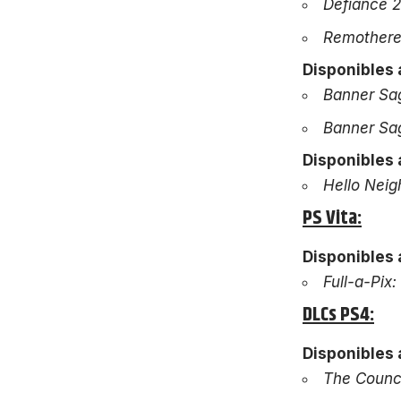
Defiance
2
Remothere
Disponibles a
Banner Sa
Banner Sag
Disponibles a
Hello Neig
PS Vita:
Disponibles a
Full-a-Pix:
DLCs PS4:
Disponibles a
The Counc