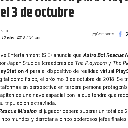
 el 3 de octubre
, 2018
Comparte
: 23 julio, 2018 7:34 pm
ive Entertainment (SIE) anuncia que
Astro Bot Rescue 
por Japan Studios (creadores de
The Playroom
y
The P
layStation 4
para el dispositivo de realidad virtual
Play
gital como físico, el próximo 3 de octubre de 2018. Se 
ataformas en perspectiva en tercera persona protagoniz
capitán de una nave espacial con la que tendrá que reco
u tripulación extraviada.
 Rescue Mission
el jugador deberá superar un total de 
cinco mundos y derrotar a cinco poderosos jefes finale
 La inmersión e interacción tanto con el entorno como co